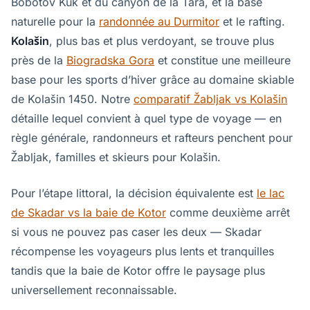
Bobotov Kuk et du canyon de la Tara, et la base
naturelle pour la
randonnée au Durmitor
et le rafting.
Kolašin
, plus bas et plus verdoyant, se trouve plus
près de la
Biogradska Gora
et constitue une meilleure
base pour les sports d’hiver grâce au domaine skiable
de Kolašin 1450. Notre
comparatif Žabljak vs Kolašin
détaille lequel convient à quel type de voyage — en
règle générale, randonneurs et rafteurs penchent pour
Žabljak, familles et skieurs pour Kolašin.
Pour l’étape littoral, la décision équivalente est
le lac
de Skadar vs la baie de Kotor
comme deuxième arrêt
si vous ne pouvez pas caser les deux — Skadar
récompense les voyageurs plus lents et tranquilles
tandis que la baie de Kotor offre le paysage plus
universellement reconnaissable.