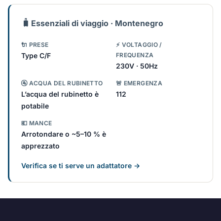
🧳
Essenziali di viaggio · Montenegro
🔌 PRESE
⚡ VOLTAGGIO /
Type C/F
FREQUENZA
230V · 50Hz
🚰 ACQUA DEL RUBINETTO
🚨 EMERGENZA
L’acqua del rubinetto è
112
potabile
💶 MANCE
Arrotondare o ~5–10 % è
apprezzato
Verifica se ti serve un adattatore →