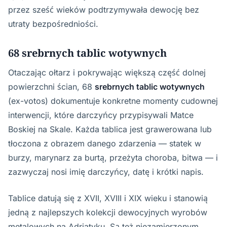
przez sześć wieków podtrzymywała dewocję bez
utraty bezpośredniości.
68 srebrnych tablic wotywnych
Otaczając ołtarz i pokrywając większą część dolnej
powierzchni ścian, 68
srebrnych tablic wotywnych
(ex-votos) dokumentuje konkretne momenty cudownej
interwencji, które darczyńcy przypisywali Matce
Boskiej na Skale. Każda tablica jest grawerowana lub
tłoczona z obrazem danego zdarzenia — statek w
burzy, marynarz za burtą, przeżyta choroba, bitwa — i
zazwyczaj nosi imię darczyńcy, datę i krótki napis.
Tablice datują się z XVII, XVIII i XIX wieku i stanowią
jedną z najlepszych kolekcji dewocyjnych wyrobów
metalowych na Adriatyku. Są też niezamierzonym