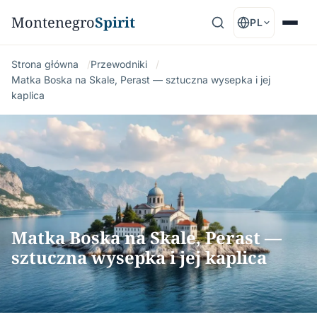
Montenegro
Spirit
PL
Strona główna
Przewodniki
Matka Boska na Skale, Perast — sztuczna wysepka i jej
kaplica
Matka Boska na Skale, Perast —
sztuczna wysepka i jej kaplica