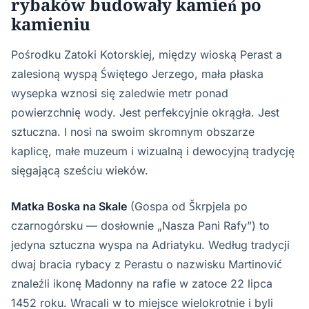
rybaków budowały kamień po
kamieniu
Pośrodku Zatoki Kotorskiej, między wioską Perast a
zalesioną wyspą Świętego Jerzego, mała płaska
wysepka wznosi się zaledwie metr ponad
powierzchnię wody. Jest perfekcyjnie okrągła. Jest
sztuczna. I nosi na swoim skromnym obszarze
kaplicę, małe muzeum i wizualną i dewocyjną tradycję
sięgającą sześciu wieków.
Matka Boska na Skale
(Gospa od Škrpjela po
czarnogórsku — dosłownie „Nasza Pani Rafy”) to
jedyna sztuczna wyspa na Adriatyku. Według tradycji
dwaj bracia rybacy z Perastu o nazwisku Martinović
znaleźli ikonę Madonny na rafie w zatoce 22 lipca
1452 roku. Wracali w to miejsce wielokrotnie i byli