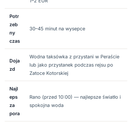
1–2 EUR
Potr
zeb
30–45 minut na wysepce
ny
czas
Wodna taksówka z przystani w Peraście
Doja
lub jako przystanek podczas rejsu po
zd
Zatoce Kotorskiej
Najl
eps
Rano (przed 10:00) — najlepsze światło i
za
spokojna woda
pora