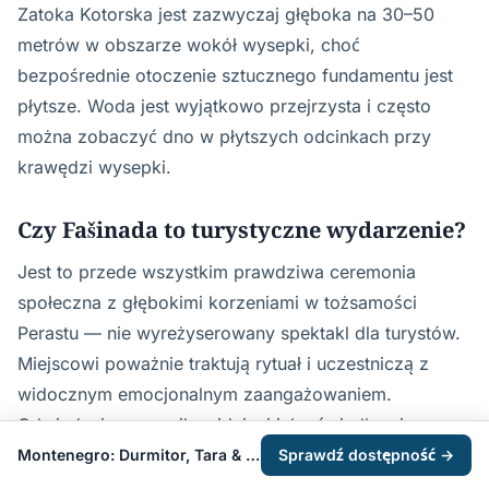
Zatoka Kotorska jest zazwyczaj głęboka na 30–50
metrów w obszarze wokół wysepki, choć
bezpośrednie otoczenie sztucznego fundamentu jest
płytsze. Woda jest wyjątkowo przejrzysta i często
można zobaczyć dno w płytszych odcinkach przy
krawędzi wysepki.
Czy Fašinada to turystyczne wydarzenie?
Jest to przede wszystkim prawdziwa ceremonia
społeczna z głębokimi korzeniami w tożsamości
Perastu — nie wyreżyserowany spektakl dla turystów.
Miejscowi poważnie traktują rytuał i uczestniczą z
widocznym emocjonalnym zaangażowaniem.
Odwiedzający są mile widziani jako świadkowie
ceremonii, nie jako jej publiczność.
Montenegro: Durmitor, Tara & Ostrog Day Trip from Kotor
Sprawdź dostępność →