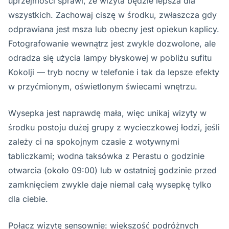
uprzejmości sprawi, że wizyta będzie lepsza dla
wszystkich. Zachowaj ciszę w środku, zwłaszcza gdy
odprawiana jest msza lub obecny jest opiekun kaplicy.
Fotografowanie wewnątrz jest zwykle dozwolone, ale
odradza się użycia lampy błyskowej w pobliżu sufitu
Kokolji — tryb nocny w telefonie i tak da lepsze efekty
w przyćmionym, oświetlonym świecami wnętrzu.
Wysepka jest naprawdę mała, więc unikaj wizyty w
środku postoju dużej grupy z wycieczkowej łodzi, jeśli
zależy ci na spokojnym czasie z wotywnymi
tabliczkami; wodna taksówka z Perastu o godzinie
otwarcia (około 09:00) lub w ostatniej godzinie przed
zamknięciem zwykle daje niemal całą wysepkę tylko
dla ciebie.
Połącz wizytę sensownie: większość podróżnych