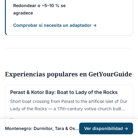
Redondear o ~5–10 % se
agradece
Comprobar si necesita un adaptador →
Experiencias populares en GetYourGuide
Perast & Kotor Bay: Boat to Lady of the Rocks
Short boat crossing from Perast to the artificial islet of Our
Lady of the Rocks — a 17th-century votive church built
stone by stone by local sailors
1 hour
Montenegro: Durmitor, Tara & Ostrog Day Trip from Kotor
Ver disponibilidad →