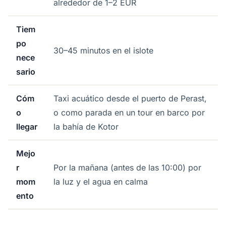
alrededor de 1–2 EUR
Tiem
po
30–45 minutos en el islote
nece
sario
Cóm
Taxi acuático desde el puerto de Perast,
o
o como parada en un tour en barco por
llegar
la bahía de Kotor
Mejo
r
Por la mañana (antes de las 10:00) por
mom
la luz y el agua en calma
ento