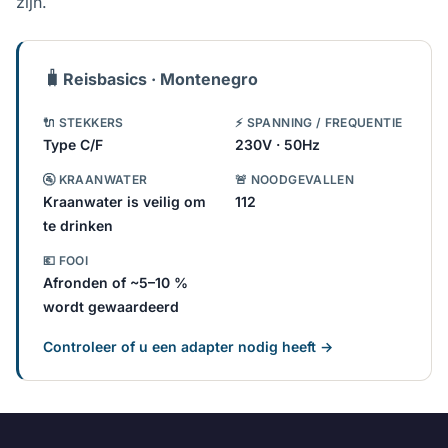
zijn.
🧳
Reisbasics · Montenegro
🔌 STEKKERS
⚡ SPANNING / FREQUENTIE
Type C/F
230V · 50Hz
🚰 KRAANWATER
🚨 NOODGEVALLEN
Kraanwater is veilig om
112
te drinken
💶 FOOI
Afronden of ~5–10 %
wordt gewaardeerd
Controleer of u een adapter nodig heeft →