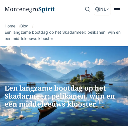
Montenegro
Spirit
NL
Home
Blog
Een langzame bootdag op het Skadarmeer: pelikanen, wijn en
een middeleeuws klooster
Een langzame bootdag op het
Skadarmeer: pelikanen, wijn en
een middeleeuws klooster