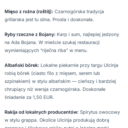
Mięso z rożna (roštilj):
Czarnogórska tradycja
grillarska jest tu silna. Prosta i doskonała.
Ryby rzeczne z Bojany:
Karp i sum, najlepiej jedzony
na Ada Bojana. W mieście szukaj restauracji
wymieniających “riječna riba” w menu.
Albański börek:
Lokalne piekarnie przy targu Ulcinja
robią börek (ciasto filo z mięsem, serem lub
szpinakiem) w stylu albańskim — cieńszy i bardziej
chrupiący niż wersja czarnogórska. Doskonałe
śniadanie za 1,50 EUR.
Rakija od lokalnych producentów:
Spirytus owocowy
w stylu grappa. Okolice Ulcinja produkują dobrą