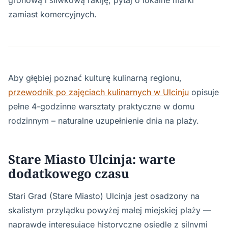
gronową i śliwkową rakiję; pytaj o lokalne marki
zamiast komercyjnych.
Aby głębiej poznać kulturę kulinarną regionu,
przewodnik po zajęciach kulinarnych w Ulcinju
opisuje
pełne 4-godzinne warsztaty praktyczne w domu
rodzinnym – naturalne uzupełnienie dnia na plaży.
Stare Miasto Ulcinja: warte
dodatkowego czasu
Stari Grad (Stare Miasto) Ulcinja jest osadzony na
skalistym przylądku powyżej małej miejskiej plaży —
naprawdę interesujące historyczne osiedle z silnymi