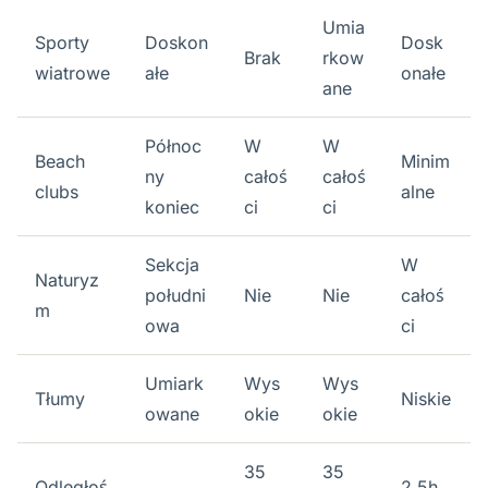
Umia
Sporty
Doskon
Dosk
Brak
rkow
wiatrowe
ałe
onałe
ane
Północ
W
W
Beach
Minim
ny
całoś
całoś
clubs
alne
koniec
ci
ci
Sekcja
W
Naturyz
południ
Nie
Nie
całoś
m
owa
ci
Umiark
Wys
Wys
Tłumy
Niskie
owane
okie
okie
35
35
Odległoś
2,5h