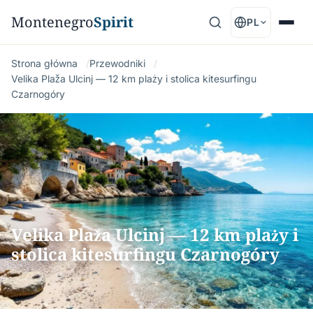
Montenegro
Spirit
PL
Strona główna
Przewodniki
Velika Plaža Ulcinj — 12 km plaży i stolica kitesurfingu
Czarnogóry
Velika Plaža Ulcinj — 12 km plaży i
stolica kitesurfingu Czarnogóry