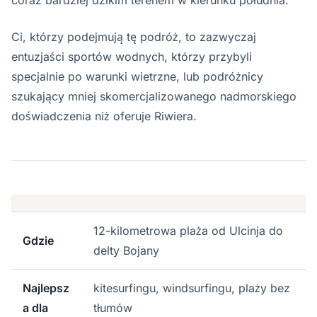
coraz bardziej dzikim terenem w kierunku południa.
Ci, którzy podejmują tę podróż, to zazwyczaj
entuzjaści sportów wodnych, którzy przybyli
specjalnie po warunki wietrzne, lub podróżnicy
szukający mniej skomercjalizowanego nadmorskiego
doświadczenia niż oferuje Riwiera.
12-kilometrowa plaża od Ulcinja do
Gdzie
delty Bojany
Najlepsz
kitesurfingu, windsurfingu, plaży bez
a dla
tłumów