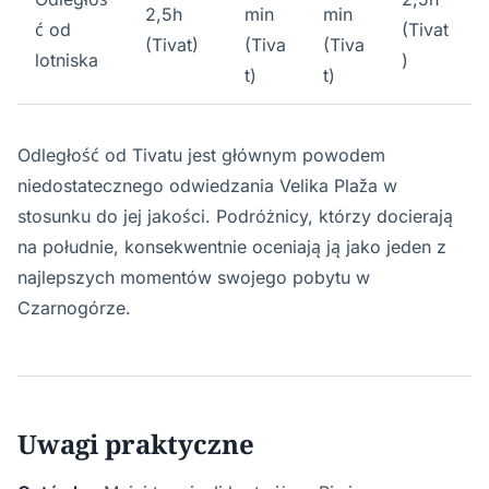
2,5h
min
min
ć od
(Tivat
(Tivat)
(Tiva
(Tiva
lotniska
)
t)
t)
Odległość od Tivatu jest głównym powodem
niedostatecznego odwiedzania Velika Plaža w
stosunku do jej jakości. Podróżnicy, którzy docierają
na południe, konsekwentnie oceniają ją jako jeden z
najlepszych momentów swojego pobytu w
Czarnogórze.
Uwagi praktyczne