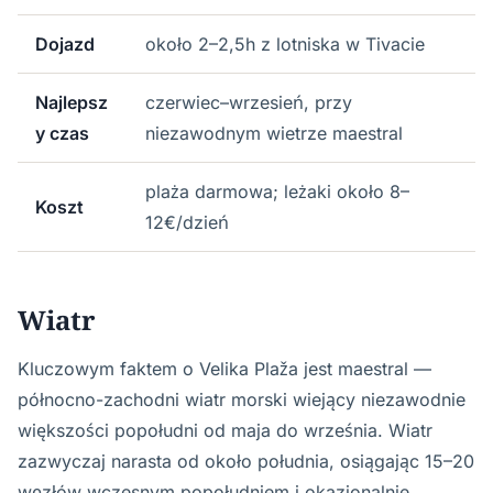
Dojazd
około 2–2,5h z lotniska w Tivacie
Najlepsz
czerwiec–wrzesień, przy
y czas
niezawodnym wietrze maestral
plaża darmowa; leżaki około 8–
Koszt
12€/dzień
Wiatr
Kluczowym faktem o Velika Plaža jest maestral —
północno-zachodni wiatr morski wiejący niezawodnie
większości popołudni od maja do września. Wiatr
zazwyczaj narasta od około południa, osiągając 15–20
węzłów wczesnym popołudniem i okazjonalnie