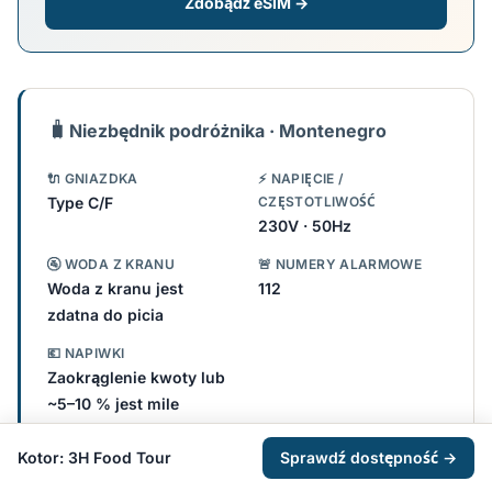
Zdobądź eSIM →
🧳
Niezbędnik podróżnika · Montenegro
🔌 GNIAZDKA
⚡ NAPIĘCIE /
Type C/F
CZĘSTOTLIWOŚĆ
230V · 50Hz
🚰 WODA Z KRANU
🚨 NUMERY ALARMOWE
Woda z kranu jest
112
zdatna do picia
💶 NAPIWKI
Zaokrąglenie kwoty lub
~5–10 % jest mile
widziane
Kotor: 3H Food Tour
Sprawdź dostępność →
Sprawdź, czy potrzebujesz adaptera →