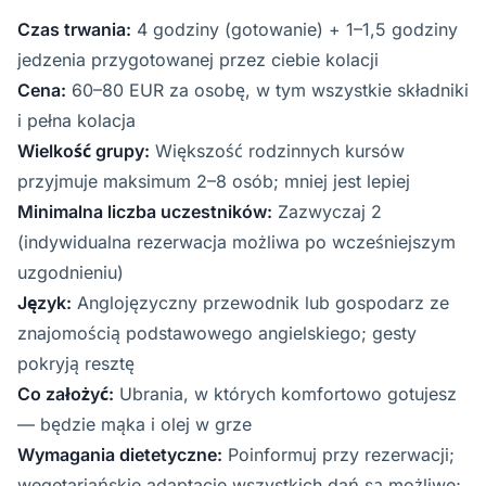
Czas trwania:
4 godziny (gotowanie) + 1–1,5 godziny
jedzenia przygotowanej przez ciebie kolacji
Cena:
60–80 EUR za osobę, w tym wszystkie składniki
i pełna kolacja
Wielkość grupy:
Większość rodzinnych kursów
przyjmuje maksimum 2–8 osób; mniej jest lepiej
Minimalna liczba uczestników:
Zazwyczaj 2
(indywidualna rezerwacja możliwa po wcześniejszym
uzgodnieniu)
Język:
Anglojęzyczny przewodnik lub gospodarz ze
znajomością podstawowego angielskiego; gesty
pokryją resztę
Co założyć:
Ubrania, w których komfortowo gotujesz
— będzie mąka i olej w grze
Wymagania dietetyczne:
Poinformuj przy rezerwacji;
wegetariańskie adaptacje wszystkich dań są możliwe;