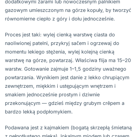
dodatkowymi żarami lub nowoczesnym palnikiem
gazowym umieszczonym na górze kopuły, by tworzyć
równomierne ciepło z góry i dołu jednocześnie.
Proces jest taki: wylej cienką warstwę ciasta do
naoliwionej patelni, przykryj sačem i ogrzewaj do
momentu lekiego stężenia, wylej kolejną cienką
warstwę na górze, powtarzaj. Właściwa flija ma 15–20
warstw. Gotowanie zajmuje 1–1,5 godziny uważnego
powtarzania. Wynikiem jest danie z lekko chrupiącym
zewnętrzem, miękkim i ustępującym wnętrzem i
smakiem jednocześnie prostym i dziwnie
przekonującym — gdzieś między grubym crêpem a
bardzo lekką podpłomykiem.
Podawana jest z kajmakiem (bogatą skrzepłą śmietaną
z pełnotłustego mleka), lokalnym miodem lub czasem