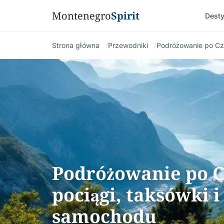
Montenegro
Spirit
Desty
Strona główna
Przewodniki
Podróżowanie po Cz
Podróżowanie po C
pociągi, taksówki 
samochodu