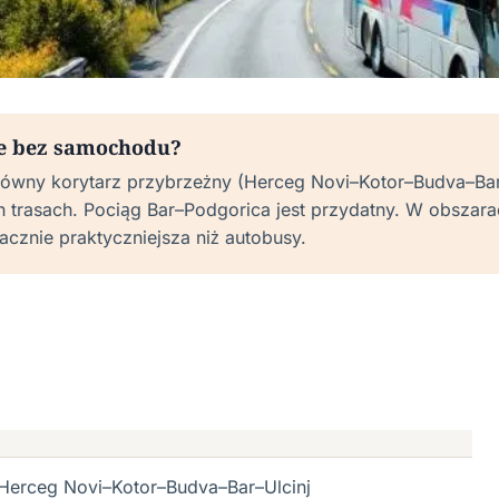
ze bez samochodu?
ówny korytarz przybrzeżny (Herceg Novi–Kotor–Budva–Bar–U
h trasach. Pociąg Bar–Podgorica jest przydatny. W obszara
cznie praktyczniejsza niż autobusy.
 Herceg Novi–Kotor–Budva–Bar–Ulcinj