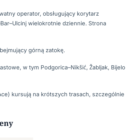
ywatny operator, obsługujący korytarz
r–Ulcinj wielokrotnie dziennie. Strona
obejmujący górną zatokę.
astowe, w tym Podgorica–Nikšić, Žabljak, Bijelo
Ace) kursują na krótszych trasach, szczególnie
ceny