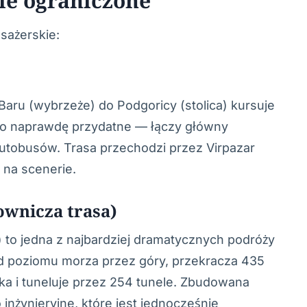
ale ograniczone
sażerskie:
Baru (wybrzeże) do Podgoricy (stolica) kursuje
. To naprawdę przydatne — łączy główny
 autobusów. Trasa przechodzi przez Virpazar
 na scenerie.
ownicza trasa)
) to jedna z najbardziej dramatycznych podróży
od poziomu morza przez góry, przekracza 435
ka i tuneluje przez 254 tunele. Zbudowana
 inżynieryjne, które jest jednocześnie