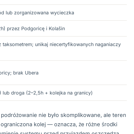
d lub zorganizowana wycieczka
2h) przez Podgoricę i Kolašin
 taksometrem; unikaj niecertyfikowanych naganiaczy
oricy; brak Ubera
 lub droga (2–2,5h + kolejka na granicy)
 podróżowanie nie było skomplikowane, ale teren
 ograniczona kolej — oznacza, że różne środki
ozumienie systemu przed przyjazdem oszczędza