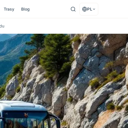
Trasy
Blog
PL
odu