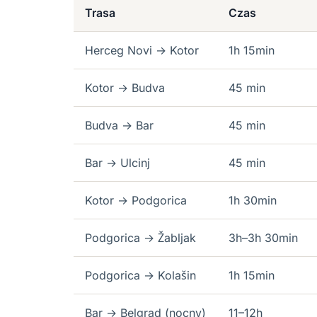
Trasa
Czas
Herceg Novi → Kotor
1h 15min
Kotor → Budva
45 min
Budva → Bar
45 min
Bar → Ulcinj
45 min
Kotor → Podgorica
1h 30min
Podgorica → Žabljak
3h–3h 30min
Podgorica → Kolašin
1h 15min
Bar → Belgrad (nocny)
11–12h