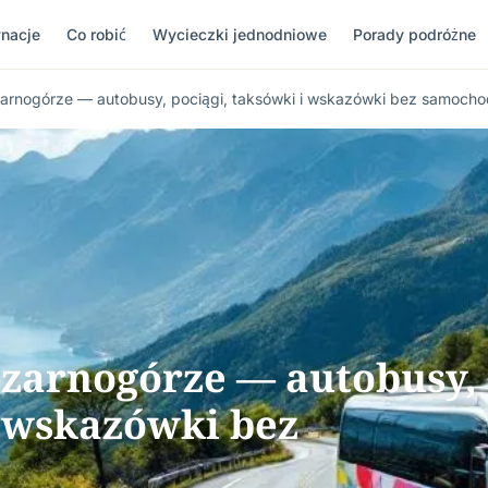
nacje
Co robić
Wycieczki jednodniowe
Porady podróżne
arnogórze — autobusy, pociągi, taksówki i wskazówki bez samoch
zarnogórze — autobusy,
i wskazówki bez