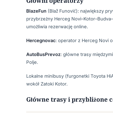
Główni operatorzy
BlazeFun
(Blaž Funović): największy pr
przybrzeżny Herceg Novi–Kotor–Budva–Ba
umożliwia rezerwację online.
Hercegnovac
: operator z Herceg Novi 
AutoBusPrevoz
: główne trasy międzymi
Polje.
Lokalne minibusy (furgonetki Toyota Hi
wokół Zatoki Kotor.
Główne trasy i przybliżone 