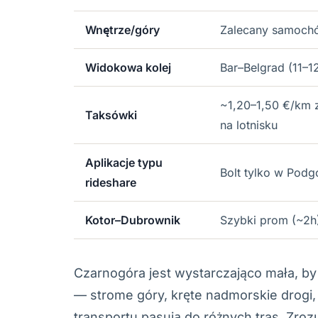
Wnętrze/góry
Zalecany samochó
Widokowa kolej
Bar–Belgrad (11–1
~1,20–1,50 €/km z
Taksówki
na lotnisku
Aplikacje typu
Bolt tylko w Podg
rideshare
Kotor–Dubrownik
Szybki prom (~2h)
Czarnogóra jest wystarczająco mała, by
— strome góry, kręte nadmorskie drogi,
transportu pasują do różnych tras. Zr