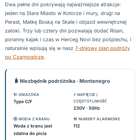
Dwa pełne dni pokrywają najważniejsze atrakcje:
jeden na Stare Miasto w Kotorze i mury, drugi na
Perast, Matkę Boską na Skale i objazd wewnętrznej
zatoki. Trzy lub cztery dni pozwalają dodać Risan,
poranny kajak i czas w Herceg Novi bez pośpiechu, i
naturalnie wpisują się w nasz
7-dniowy plan podróży
po Czarnogórze
.
🧳
Niezbędnik podróżnika · Montenegro
🔌 GNIAZDKA
⚡ NAPIĘCIE /
Type C/F
CZĘSTOTLIWOŚĆ
230V · 50Hz
🚰 WODA Z KRANU
🚨 NUMERY ALARMOWE
Woda z kranu jest
112
zdatna do picia