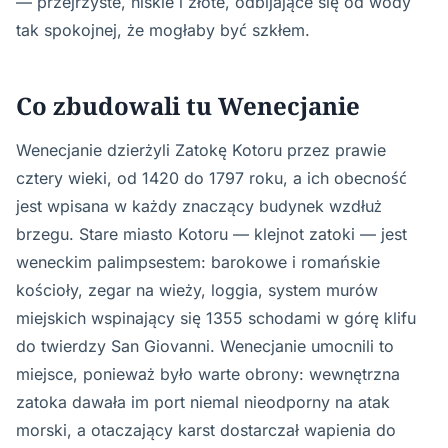
— przejrzyste, niskie i złote, odbijające się od wody
tak spokojnej, że mogłaby być szkłem.
Co zbudowali tu Wenecjanie
Wenecjanie dzierżyli Zatokę Kotoru przez prawie
cztery wieki, od 1420 do 1797 roku, a ich obecność
jest wpisana w każdy znaczący budynek wzdłuż
brzegu. Stare miasto Kotoru — klejnot zatoki — jest
weneckim palimpsestem: barokowe i romańskie
kościoły, zegar na wieży, loggia, system murów
miejskich wspinający się 1355 schodami w górę klifu
do twierdzy San Giovanni. Wenecjanie umocnili to
miejsce, ponieważ było warte obrony: wewnętrzna
zatoka dawała im port niemal nieodporny na atak
morski, a otaczający karst dostarczał wapienia do