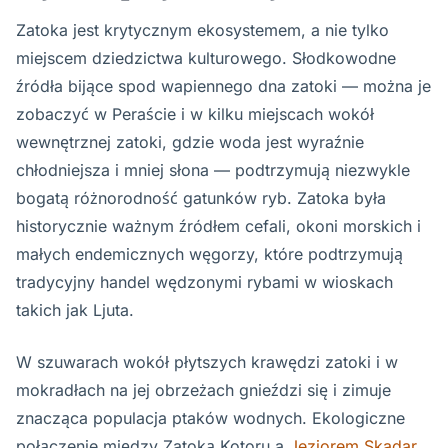
Zatoka jest krytycznym ekosystemem, a nie tylko
miejscem dziedzictwa kulturowego. Słodkowodne
źródła bijące spod wapiennego dna zatoki — można je
zobaczyć w Peraście i w kilku miejscach wokół
wewnętrznej zatoki, gdzie woda jest wyraźnie
chłodniejsza i mniej słona — podtrzymują niezwykle
bogatą różnorodność gatunków ryb. Zatoka była
historycznie ważnym źródłem cefali, okoni morskich i
małych endemicznych węgorzy, które podtrzymują
tradycyjny handel wędzonymi rybami w wioskach
takich jak Ljuta.
W szuwarach wokół płytszych krawędzi zatoki i w
mokradłach na jej obrzeżach gnieździ się i zimuje
znacząca populacja ptaków wodnych. Ekologiczne
połączenie między Zatoką Kotoru a
Jeziorem Skadar