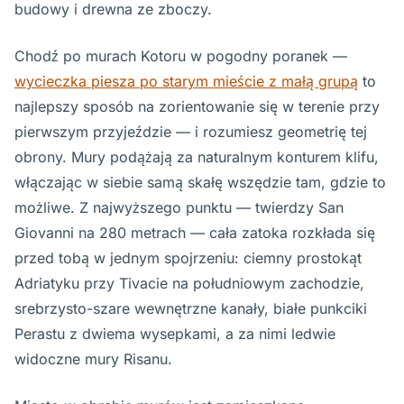
budowy i drewna ze zboczy.
Chodź po murach Kotoru w pogodny poranek —
wycieczka piesza po starym mieście z małą grupą
to
najlepszy sposób na zorientowanie się w terenie przy
pierwszym przyjeździe — i rozumiesz geometrię tej
obrony. Mury podążają za naturalnym konturem klifu,
włączając w siebie samą skałę wszędzie tam, gdzie to
możliwe. Z najwyższego punktu — twierdzy San
Giovanni na 280 metrach — cała zatoka rozkłada się
przed tobą w jednym spojrzeniu: ciemny prostokąt
Adriatyku przy Tivacie na południowym zachodzie,
srebrzysto-szare wewnętrzne kanały, białe punkciki
Perastu z dwiema wysepkami, a za nimi ledwie
widoczne mury Risanu.