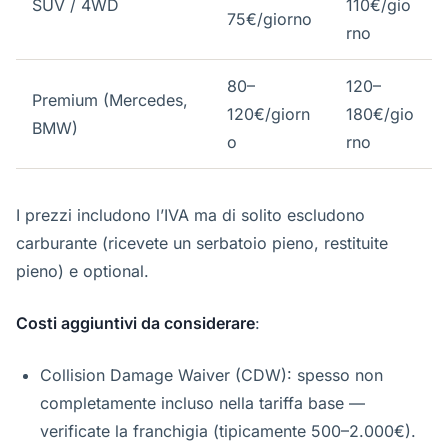
SUV / 4WD
110€/gio
75€/giorno
rno
80–
120–
Premium (Mercedes,
120€/giorn
180€/gio
BMW)
o
rno
I prezzi includono l’IVA ma di solito escludono
carburante (ricevete un serbatoio pieno, restituite
pieno) e optional.
Costi aggiuntivi da considerare
:
Collision Damage Waiver (CDW): spesso non
completamente incluso nella tariffa base —
verificate la franchigia (tipicamente 500–2.000€).