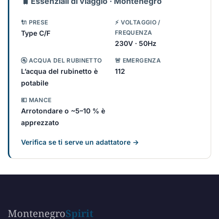
🧳
Essenziali di viaggio · Montenegro
🔌 PRESE
⚡ VOLTAGGIO /
Type C/F
FREQUENZA
230V · 50Hz
🚰 ACQUA DEL RUBINETTO
🚨 EMERGENZA
L’acqua del rubinetto è
112
potabile
💶 MANCE
Arrotondare o ~5–10 % è
apprezzato
Verifica se ti serve un adattatore →
Montenegro
Spirit