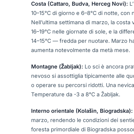
Costa (Cattaro, Budva, Herceg Novi):
L’
10–15°C di giorno e 6–8°C di notte, con n
Nell’ultima settimana di marzo, la cost
16–19°C nelle giornate di sole, e la diff
14–15°C — fredda per nuotare. Marzo ha in
aumenta notevolmente da metà mese.
Montagne (Žabljak):
Lo sci è ancora prat
nevoso si assottiglia tipicamente alle qu
o operare su percorsi ridotti. Una nevica
Temperature da -3 a 8°C a Žabljak.
Interno orientale (Kolašin, Biogradska):
marzo, rendendo le condizioni dei sentieri 
foresta primordiale di Biogradska posso