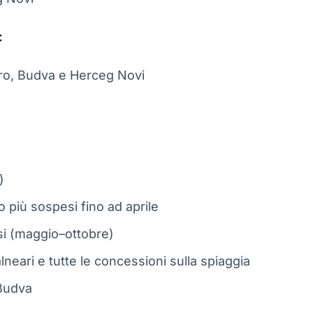
:
aro, Budva e Herceg Novi
)
lo più sospesi fino ad aprile
usi (maggio–ottobre)
lneari e tutte le concessioni sulla spiaggia
 Budva