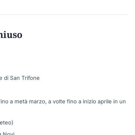
hiuso
le di San Trifone
fino a metà marzo, a volte fino a inizio aprile in un
meteo)
g Novi