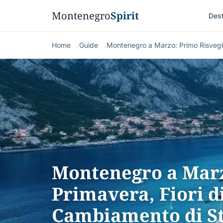
Montenegro
Spirit
Dest
Home
Guide
Montenegro a Marzo: Primo Risvegli
Montenegro a Marz
Primavera, Fiori d
Cambiamento di S