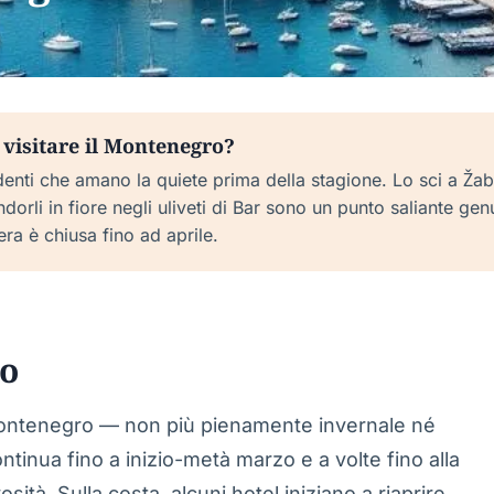
isitare il Montenegro?
enti che amano la quiete prima della stagione. Lo sci a Žabl
andorli in fiore negli uliveti di Bar sono un punto saliante g
era è chiusa fino ad aprile.
co
 Montenegro — non più pienamente invernale né
tinua fino a inizio-metà marzo e a volte fino alla
tà. Sulla costa, alcuni hotel iniziano a riaprire