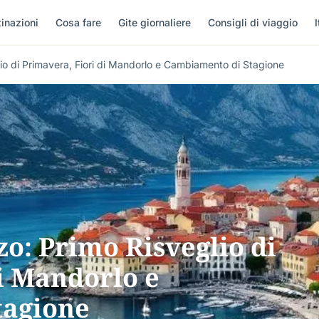
inazioni
Cosa fare
Gite giornaliere
Consigli di viaggio
I
o di Primavera, Fiori di Mandorlo e Cambiamento di Stagione
o: Primo Risveglio di
i Mandorlo e
tagione