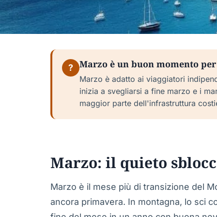
Marzo è un buon momento per v
?
Marzo è adatto ai viaggiatori indipend
inizia a svegliarsi a fine marzo e i m
maggior parte dell'infrastruttura costi
Marzo: il quieto sbloc
Marzo è il mese più di transizione del
ancora primavera. In montagna, lo sci con
fine del mese in un anno con buona nevosi