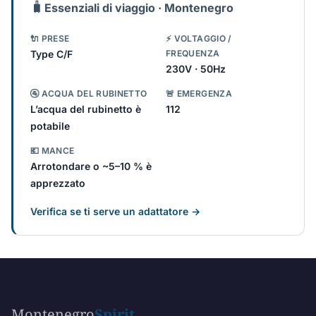
🧳
Essenziali di viaggio · Montenegro
🔌 PRESE
⚡ VOLTAGGIO /
Type C/F
FREQUENZA
230V · 50Hz
🚰 ACQUA DEL RUBINETTO
🚨 EMERGENZA
L’acqua del rubinetto è
112
potabile
💶 MANCE
Arrotondare o ~5–10 % è
apprezzato
Verifica se ti serve un adattatore →
Montenegro
Spirit