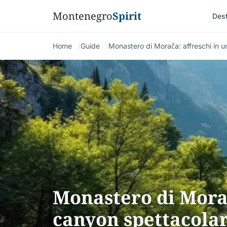
Montenegro
Spirit
Dest
Home
Guide
Monastero di Morača: affreschi in 
Monastero di Morač
canyon spettacola