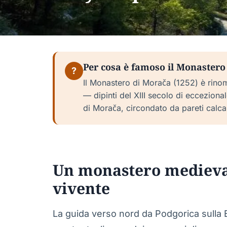
Per cosa è famoso il Monastero
?
Il Monastero di Morača (1252) è rinoma
— dipinti del XIII secolo di ecceziona
di Morača, circondato da pareti calcar
Un monastero medieval
vivente
La guida verso nord da Podgorica sulla 