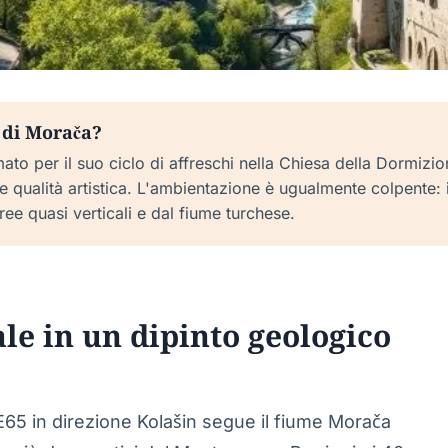
 di Morača?
to per il suo ciclo di affreschi nella Chiesa della Dormizion
le qualità artistica. L'ambientazione è ugualmente colpente:
ee quasi verticali e dal fiume turchese.
e in un dipinto geologico
E65 in direzione Kolašin segue il fiume Morača