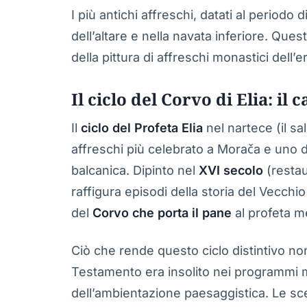
I più antichi affreschi, datati al periodo 
dell’altare e nella navata inferiore. Ques
della pittura di affreschi monastici dell’
Il ciclo del Corvo di Elia: il
Il
ciclo del Profeta Elia
nel nartece (il s
affreschi più celebrato a Morača e uno dei 
balcanica. Dipinto nel
XVI secolo
(restau
raffigura episodi della storia del Vecch
del
Corvo che porta il pane
al profeta me
Ciò che rende questo ciclo distintivo non
Testamento era insolito nei programmi m
dell’ambientazione paesaggistica. Le sce