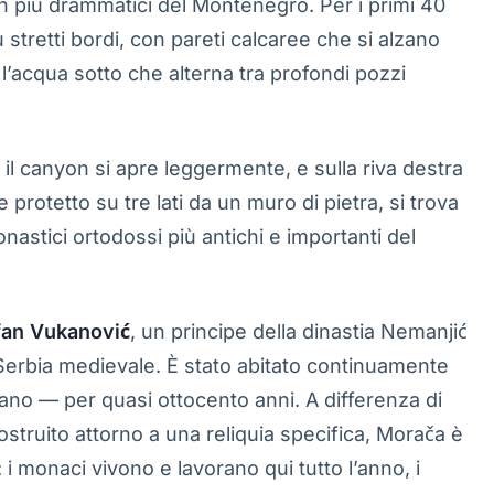
n più drammatici del Montenegro. Per i primi 40
u stretti bordi, con pareti calcaree che si alzano
e l’acqua sotto che alterna tra profondi pozzi
 il canyon si apre leggermente, e sulla riva destra
protetto su tre lati da un muro di pietra, si trova
nastici ortodossi più antichi e importanti del
fan Vukanović
, un principe della dinastia Nemanjić
Serbia medievale. È stato abitato continuamente
ano — per quasi ottocento anni. A differenza di
ostruito attorno a una reliquia specifica, Morača è
 monaci vivono e lavorano qui tutto l’anno, i