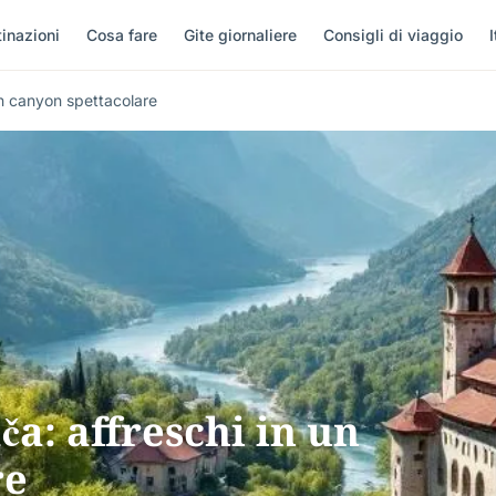
inazioni
Cosa fare
Gite giornaliere
Consigli di viaggio
I
un canyon spettacolare
a: affreschi in un
re