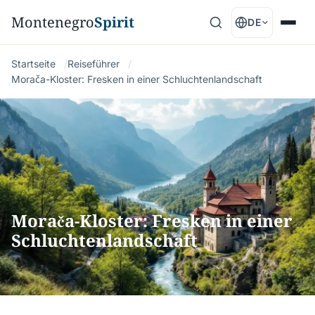
Montenegro
Spirit
DE
Startseite
Reiseführer
Morača-Kloster: Fresken in einer Schluchtenlandschaft
Morača-Kloster: Fresken in einer
Schluchtenlandschaft