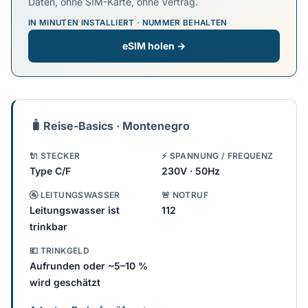
Daten, ohne SIM-Karte, ohne Vertrag.
IN MINUTEN INSTALLIERT · NUMMER BEHALTEN
eSIM holen →
🧳
Reise-Basics · Montenegro
🔌 STECKER
⚡ SPANNUNG / FREQUENZ
Type C/F
230V · 50Hz
🚰 LEITUNGSWASSER
🚨 NOTRUF
Leitungswasser ist
112
trinkbar
💶 TRINKGELD
Aufrunden oder ~5–10 %
wird geschätzt