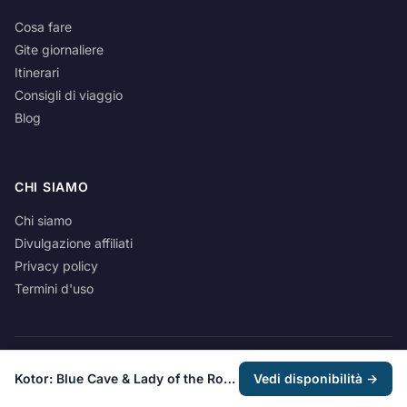
Cosa fare
Gite giornaliere
Itinerari
Consigli di viaggio
Blog
CHI SIAMO
Chi siamo
Divulgazione affiliati
Privacy policy
Termini d'uso
© 2026 Montenegro Spirit. Tutti i diritti riservati.
Kotor: Blue Cave & Lady of the Rocks Group Boat Tour
Vedi disponibilità →
Questo sito contiene link di affiliazione. Potremmo guadagnare una