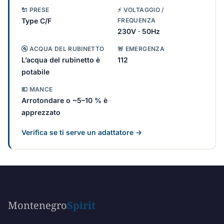
🔌 PRESE
⚡ VOLTAGGIO /
Type C/F
FREQUENZA
230V · 50Hz
🚰 ACQUA DEL RUBINETTO
🚨 EMERGENZA
L’acqua del rubinetto è
112
potabile
💶 MANCE
Arrotondare o ~5–10 % è
apprezzato
Verifica se ti serve un adattatore →
Montenegro
Spirit