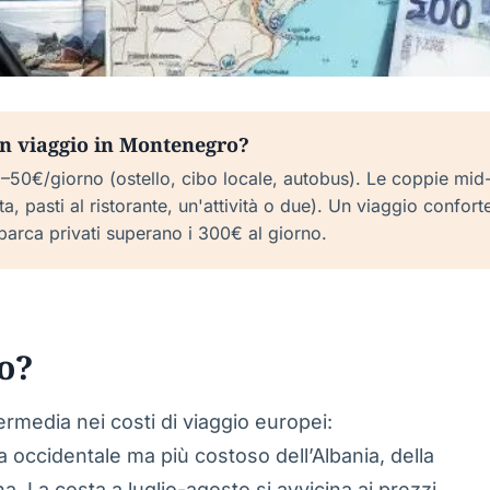
un viaggio in Montenegro?
5–50€/giorno (ostello, cibo locale, autobus). Le coppie 
, pasti al ristorante, un'attività o due). Un viaggio confor
 barca privati superano i 300€ al giorno.
o?
rmedia nei costi di viaggio europei:
occidentale ma più costoso dell’Albania, della
. La costa a luglio-agosto si avvicina ai prezzi