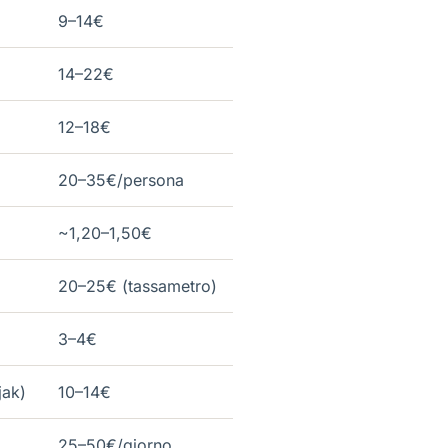
9–14€
14–22€
12–18€
20–35€/persona
~1,20–1,50€
20–25€ (tassametro)
3–4€
jak)
10–14€
25–50€/giorno