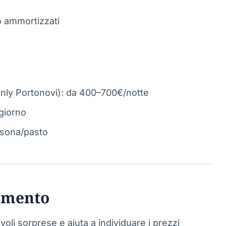
o ammortizzati
nly Portonovi): da 400–700€/notte
giorno
rsona/pasto
rimento
oli sorprese e aiuta a individuare i prezzi