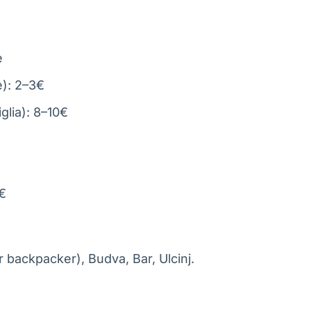
e
è): 2–3€
glia): 8–10€
0€
er backpacker), Budva, Bar, Ulcinj.