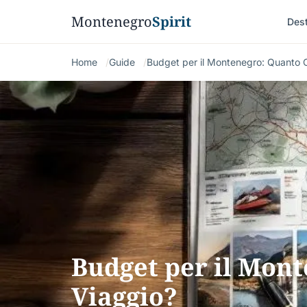
Montenegro
Spirit
Dest
Home
Guide
Budget per il Montenegro: Quanto 
Budget per il Mon
Viaggio?