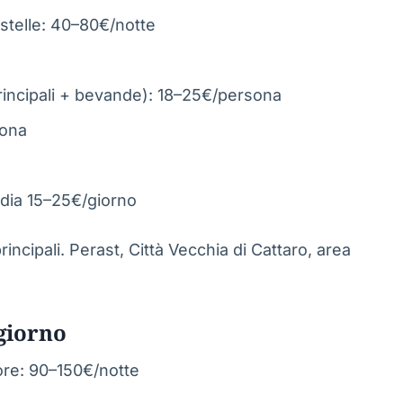
 stelle: 40–80€/notte
 principali + bevande): 18–25€/persona
sona
media 15–25€/giorno
principali. Perast, Città Vecchia di Cattaro, area
giorno
ore: 90–150€/notte