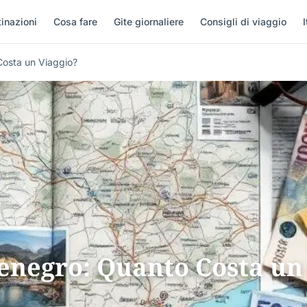
inazioni
Cosa fare
Gite giornaliere
Consigli di viaggio
I
Costa un Viaggio?
tenegro: Quanto Costa un