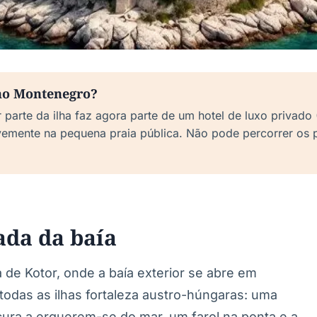
 no Montenegro?
 parte da ilha faz agora parte de um hotel de luxo privado
vemente na pequena praia pública. Não pode percorrer os p
rada da baía
a de Kotor, onde a baía exterior se abre em
 todas as ilhas fortaleza austro-húngaras: uma
cura a erguerem-se do mar, um farol na ponta e a