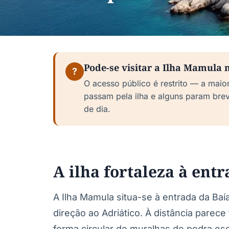
Pode-se visitar a Ilha Mamula
?
O acesso público é restrito — a maior
passam pela ilha e alguns param bre
de dia.
A ilha fortaleza à ent
A Ilha Mamula situa-se à entrada da Baí
direção ao Adriático. À distância parece
forma circular de muralhas de pedra es