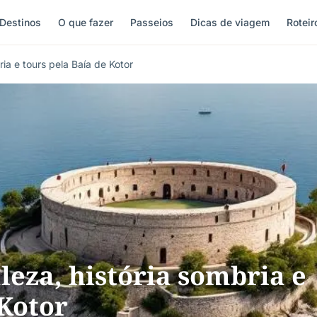
Destinos
O que fazer
Passeios
Dicas de viagem
Roteir
ria e tours pela Baía de Kotor
leza, história sombria e
 Kotor