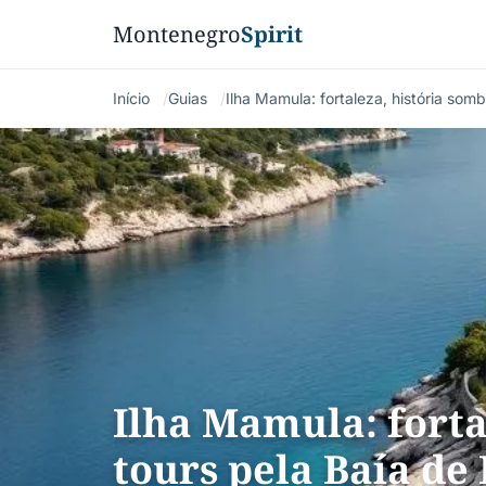
Montenegro
Spirit
Início
Guias
Ilha Mamula: fortaleza, história somb
Ilha Mamula: forta
tours pela Baía de