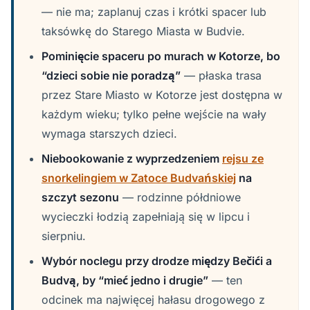
— nie ma; zaplanuj czas i krótki spacer lub
taksówkę do Starego Miasta w Budvie.
Pominięcie spaceru po murach w Kotorze, bo
“dzieci sobie nie poradzą”
— płaska trasa
przez Stare Miasto w Kotorze jest dostępna w
każdym wieku; tylko pełne wejście na wały
wymaga starszych dzieci.
Niebookowanie z wyprzedzeniem
rejsu ze
snorkelingiem w Zatoce Budvańskiej
na
szczyt sezonu
— rodzinne półdniowe
wycieczki łodzią zapełniają się w lipcu i
sierpniu.
Wybór noclegu przy drodze między Bečići a
Budvą, by “mieć jedno i drugie”
— ten
odcinek ma najwięcej hałasu drogowego z