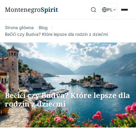
Montenegro
Spirit
PL
Strona główna
Blog
Bečići czy Budva? Które lepsze dla rodzin z dziećmi
Bečići czy Budva? Które lepsze dla
rodzin z dziećmi