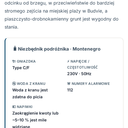
odcinku od brzegu, w przeciwieństwie do bardziej
stromego zejścia na miejskiej plaży w Budvie, a
piaszczysto-drobnokamienny grunt jest wygodny do
stania.
🧳
Niezbędnik podróżnika · Montenegro
🔌 GNIAZDKA
⚡ NAPIĘCIE /
Type C/F
CZĘSTOTLIWOŚĆ
230V · 50Hz
🚰 WODA Z KRANU
🚨 NUMERY ALARMOWE
Woda z kranu jest
112
zdatna do picia
💶 NAPIWKI
Zaokrąglenie kwoty lub
~5–10 % jest mile
widziane