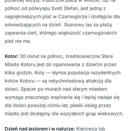
porannej wizyty. Publiczna plaża w Miločer, tuż na
północ od półwyspu Sveti Stefan, jest jedną z
najpiękniejszych plaż w Czarnogórze i dostępna dla
odwiedzających na dzień. Sosnowy las za plażą
zapewnia cień, którego większość czarnogórskich
plaż nie ma.
Kotor:
30 minut na północ, średniowieczne Stare
Miasto Kotoru jest do opanowania z dziećmi przez
kilka godzin. Koty — słynna populacja rezydentnych
kotów Kotoru — są natychmiastową atrakcją dla
dzieci. Spacer po murach nad starym miastem
wymaga znacznego wspinania się i lepiej nadaje się
dla dzieci powyżej ośmiu lat; płaski obieg przez
miasto jest dostępny dla wszystkich grup wiekowych.
Dzień nad jeziorem i w naturze:
Kierowca lub