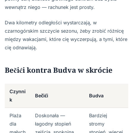
wewnątrz niego — rachunek jest prosty.
Dwa kilometry odległości wystarczają, w
czarnogórskim szczycie sezonu, żeby zrobić różnicę
między wakacjami, które cię wyczerpują, a tymi, które
cię odnawiają.
Bečići kontra Budva w skrócie
Czynni
Bečići
Budva
k
Plaża
Doskonała —
Bardziej
dla
łagodny stopień
stromy
małych
zejścia, spokojna
stopień, więcej