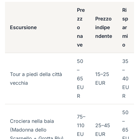
Pre
Ri
zz
Prezzo
sp
Escursione
o
indipe
ar
na
ndente
mi
ve
o
50
35
–
–
Tour a piedi della città
15–25
65
40
vecchia
EUR
EU
EU
R
R
50
75–
Crociera nella baia
–
110
25–45
(Madonna dello
65
EU
EUR
Scarpello + Grotta Blu)
EU