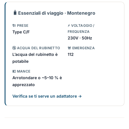
🧳
Essenziali di viaggio · Montenegro
🔌 PRESE
⚡ VOLTAGGIO /
Type C/F
FREQUENZA
230V · 50Hz
🚰 ACQUA DEL RUBINETTO
🚨 EMERGENZA
L’acqua del rubinetto è
112
potabile
💶 MANCE
Arrotondare o ~5–10 % è
apprezzato
Verifica se ti serve un adattatore →