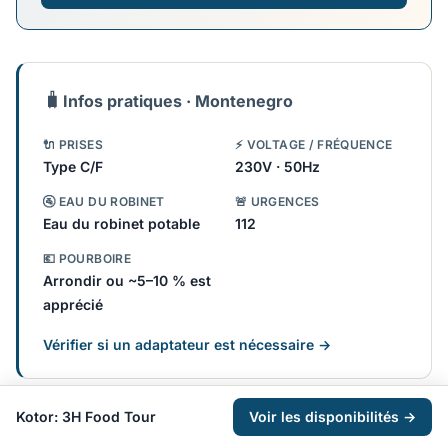
🧳
Infos pratiques · Montenegro
🔌 PRISES
⚡ VOLTAGE / FRÉQUENCE
Type C/F
230V · 50Hz
🚰 EAU DU ROBINET
🚨 URGENCES
Eau du robinet potable
112
💶 POURBOIRE
Arrondir ou ~5–10 % est
apprécié
Vérifier si un adaptateur est nécessaire →
Kotor: 3H Food Tour
Voir les disponibilités →