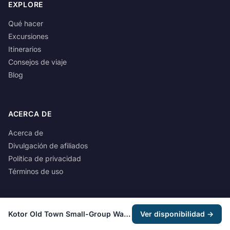
EXPLORE
Qué hacer
Excursiones
Itinerarios
Consejos de viaje
Blog
ACERCA DE
Acerca de
Divulgación de afiliados
Política de privacidad
Términos de uso
Kotor Old Town Small-Group Walking Tour
Ver disponibilidad →
© 2026 Montenegro Spirit. Todos los derechos reservados.
Este sitio contiene enlaces de afiliados. Podemos ganar una comision sin