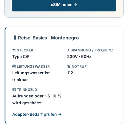
eSIM holen →
🧳
Reise-Basics · Montenegro
🔌 STECKER
⚡ SPANNUNG / FREQUENZ
Type C/F
230V · 50Hz
🚰 LEITUNGSWASSER
🚨 NOTRUF
Leitungswasser ist
112
trinkbar
💶 TRINKGELD
Aufrunden oder ~5–10 %
wird geschätzt
Adapter-Bedarf prüfen →