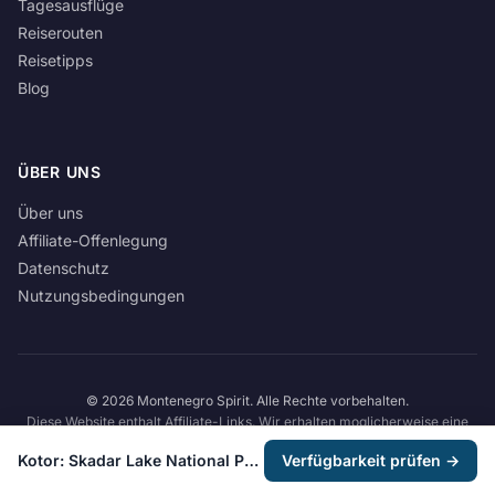
Tagesausflüge
Reiserouten
Reisetipps
Blog
ÜBER UNS
Über uns
Affiliate-Offenlegung
Datenschutz
Nutzungsbedingungen
© 2026 Montenegro Spirit. Alle Rechte vorbehalten.
Diese Website enthalt Affiliate-Links. Wir erhalten moglicherweise eine
Provision ohne zusatzliche Kosten fur Sie.
Unsere Affiliate-Offenlegung
Kotor: Skadar Lake National Park with Wine Tasting
Verfügbarkeit prüfen →
lesen