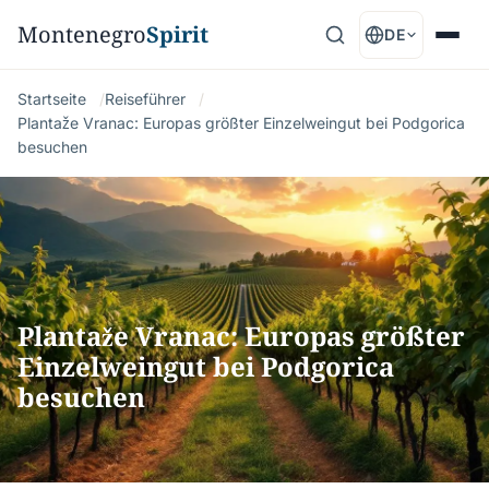
Montenegro
Spirit
DE
Startseite
Reiseführer
Plantaže Vranac: Europas größter Einzelweingut bei Podgorica
besuchen
Plantaže Vranac: Europas größter
Einzelweingut bei Podgorica
besuchen