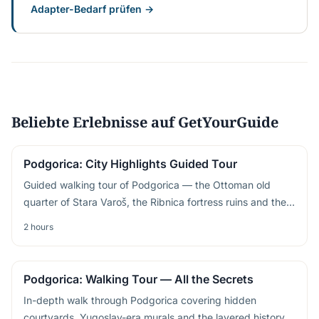
Adapter-Bedarf prüfen →
Beliebte Erlebnisse auf GetYourGuide
Podgorica: City Highlights Guided Tour
Guided walking tour of Podgorica — the Ottoman old
quarter of Stara Varoš, the Ribnica fortress ruins and the
modern city's contrasts explained
2 hours
Podgorica: Walking Tour — All the Secrets
In-depth walk through Podgorica covering hidden
courtyards, Yugoslav-era murals and the layered history