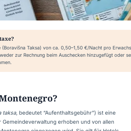
rtaxe?
 (Boravišna Taksa) von ca. 0,50–1,50 €/Nacht pro Erwachs
weder zur Rechnung beim Auschecken hinzugefügt oder sep
mmen.
n Montenegro?
a taksa
, bedeutet “Aufenthaltsgebühr”) ist eine
er Gemeindeverwaltung erhoben und von allen
Montenegro eingezogen wird. Sie gilt für Hotels,