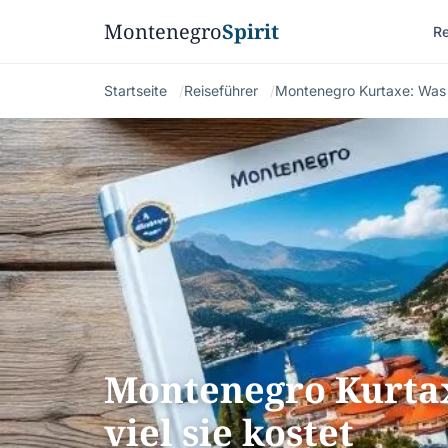
Montenegro
Spirit
Re
Startseite
Reiseführer
Montenegro Kurtaxe: Was si
Montenegro Kurtaxe
viel sie kostet