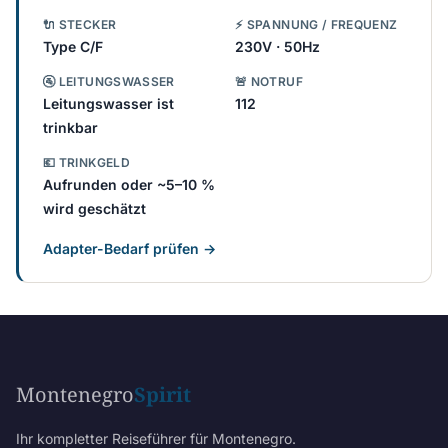
🔌 STECKER
⚡ SPANNUNG / FREQUENZ
Type C/F
230V · 50Hz
🚰 LEITUNGSWASSER
🚨 NOTRUF
Leitungswasser ist
112
trinkbar
💶 TRINKGELD
Aufrunden oder ~5–10 %
wird geschätzt
Adapter-Bedarf prüfen →
Montenegro
Spirit
Ihr kompletter Reiseführer für Montenegro.