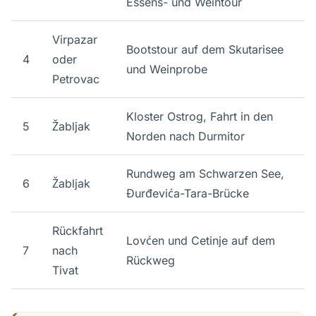
Essens- und Weintour
Virpazar
Bootstour auf dem Skutarisee
4
oder
und Weinprobe
Petrovac
Kloster Ostrog, Fahrt in den
5
Žabljak
Norden nach Durmitor
Rundweg am Schwarzen See,
6
Žabljak
Đurđevića-Tara-Brücke
Rückfahrt
Lovćen und Cetinje auf dem
7
nach
Rückweg
Tivat