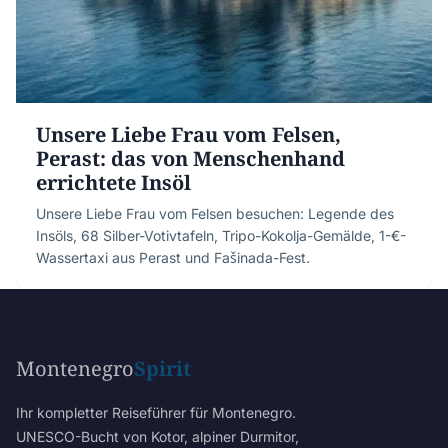
Unsere Liebe Frau vom Felsen,
Perast: das von Menschenhand
errichtete Insöl
Unsere Liebe Frau vom Felsen besuchen: Legende des
Insöls, 68 Silber-Votivtafeln, Tripo-Kokolja-Gemälde, 1-€-
Wassertaxi aus Perast und Fašinada-Fest.
Montenegro
Spirit
Ihr kompletter Reiseführer für Montenegro.
UNESCO-Bucht von Kotor, alpiner Durmitor,