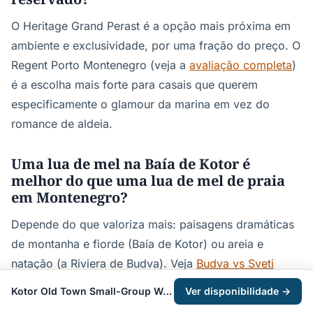
O Heritage Grand Perast é a opção mais próxima em
ambiente e exclusividade, por uma fração do preço. O
Regent Porto Montenegro (veja a
avaliação completa
)
é a escolha mais forte para casais que querem
especificamente o glamour da marina em vez do
romance de aldeia.
Uma lua de mel na Baía de Kotor é
melhor do que uma lua de mel de praia
em Montenegro?
Depende do que valoriza mais: paisagens dramáticas
de montanha e fiorde (Baía de Kotor) ou areia e
natação (a Riviera de Budva). Veja
Budva vs Sveti
Stefan
para a comparação direta — muitos casais em
Kotor Old Town Small-Group Walking Tour
Ver disponibilidade →
lua de mel dividem a semana entre as duas.