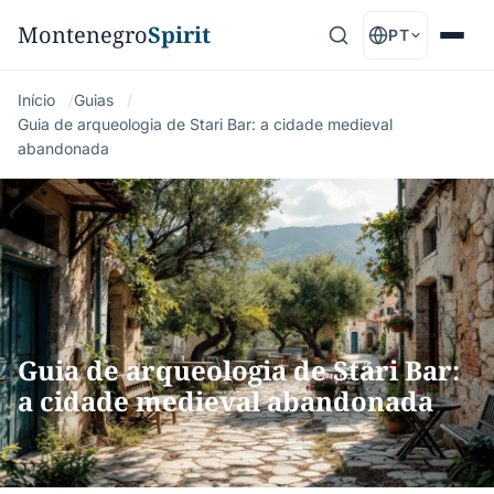
Montenegro
Spirit
PT
Início
Guias
Guia de arqueologia de Stari Bar: a cidade medieval
abandonada
Guia de arqueologia de Stari Bar:
a cidade medieval abandonada