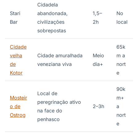
Cidadela
Stari
abandonada,
1,5–
No
Bar
civilizações
2h
local
sobrepostas
Cidade
65k
velha
Cidade amuralhada
Meio
m a
de
veneziana viva
dia+
nort
Kotor
e
90k
Local de
Mosteir
m+
peregrinação ativo
o de
2–3h
a
na face do
Ostrog
nort
penhasco
e