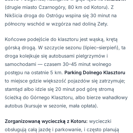
(drugie miasto Czarnogóry, 80 km od Kotoru). Z
Nikšicia droga do Ostrógu wspina się 30 minut na
północny wschód w wzgórza nad doliną Zety.
Końcowe podejście do klasztoru jest wąską, krętą
górską drogą. W szczycie sezonu (lipiec–sierpień), ta
droga kolejkuje się autobusami pielgrzymów i
samochodami — czasem 30–45 minut wolnego
postępu na ostatnie 5 km.
Parking Dolnego Klasztoru
to miejsce gdzie większość pojazdów się zatrzymuje;
stamtąd albo idzie się 20 minut pod górę stromą
ścieżką do Górnego Klasztoru, albo bierze wahadłowy
autobus (kursuje w sezonie, mała opłata).
Zorganizowaną wycieczką z Kotoru:
wycieczki
obsługują całą jazdę i parkowanie, i często planują