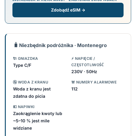
Zdobądź eSIM →
🧳
Niezbędnik podróżnika · Montenegro
🔌 GNIAZDKA
⚡ NAPIĘCIE /
Type C/F
CZĘSTOTLIWOŚĆ
230V · 50Hz
🚰 WODA Z KRANU
🚨 NUMERY ALARMOWE
Woda z kranu jest
112
zdatna do picia
💶 NAPIWKI
Zaokrąglenie kwoty lub
~5–10 % jest mile
widziane