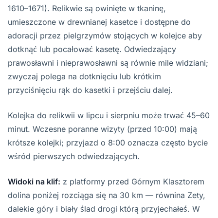
1610–1671). Relikwie są owinięte w tkaninę,
umieszczone w drewnianej kasetce i dostępne do
adoracji przez pielgrzymów stojących w kolejce aby
dotknąć lub pocałować kasetę. Odwiedzający
prawosławni i nieprawosławni są równie mile widziani;
zwyczaj polega na dotknięciu lub krótkim
przyciśnięciu rąk do kasetki i przejściu dalej.
Kolejka do relikwii w lipcu i sierpniu może trwać 45–60
minut. Wczesne poranne wizyty (przed 10:00) mają
krótsze kolejki; przyjazd o 8:00 oznacza często bycie
wśród pierwszych odwiedzających.
Widoki na klif:
z platformy przed Górnym Klasztorem
dolina poniżej rozciąga się na 30 km — równina Zety,
dalekie góry i biały ślad drogi którą przyjechałeś. W