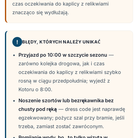
czas oczekiwania do kaplicy z relikwiami
znacząco się wydłużają.
!
BŁĘDY, KTÓRYCH NALEŻY UNIKAĆ
Przyjazd po 10:00 w szczycie sezonu
—
zarówno kolejka drogowa, jak i czas
oczekiwania do kaplicy z relikwiami szybko
rosną w ciągu przedpołudnia; wyjedź z
Kotoru o 8:00.
Noszenie szortów lub bezrękawnika bez
chusty pod ręką
— dress code jest naprawdę
egzekwowany; pożycz szal przy bramie, jeśli
trzeba, zamiast zostać zawróconym.
Pomijanie wody, bo „to tylko wizyta w