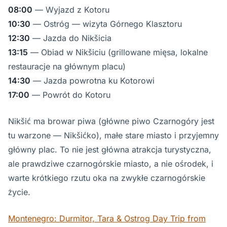
08:00
— Wyjazd z Kotoru
10:30
— Ostróg — wizyta Górnego Klasztoru
12:30
— Jazda do Nikšicia
13:15
— Obiad w Nikšiciu (grillowane mięsa, lokalne
restauracje na głównym placu)
14:30
— Jazda powrotna ku Kotorowi
17:00
— Powrót do Kotoru
Nikšić ma browar piwa (główne piwo Czarnogóry jest
tu warzone — Nikšićko), małe stare miasto i przyjemny
główny plac. To nie jest główna atrakcja turystyczna,
ale prawdziwe czarnogórskie miasto, a nie ośrodek, i
warte krótkiego rzutu oka na zwykłe czarnogórskie
życie.
Montenegro: Durmitor, Tara & Ostrog Day Trip from