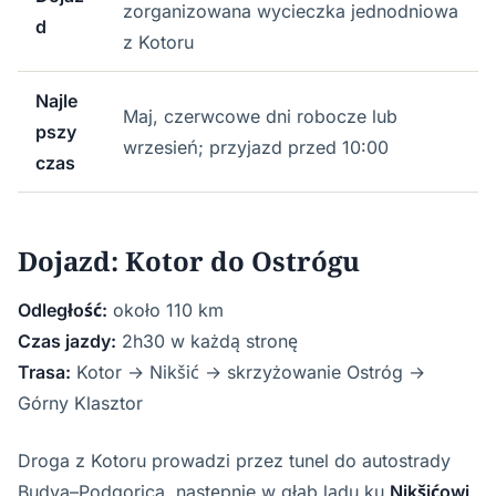
zorganizowana wycieczka jednodniowa
d
z Kotoru
Najle
Maj, czerwcowe dni robocze lub
pszy
wrzesień; przyjazd przed 10:00
czas
Dojazd: Kotor do Ostrógu
Odległość:
około 110 km
Czas jazdy:
2h30 w każdą stronę
Trasa:
Kotor → Nikšić → skrzyżowanie Ostróg →
Górny Klasztor
Droga z Kotoru prowadzi przez tunel do autostrady
Budva–Podgorica, następnie w głąb lądu ku
Nikšićowi