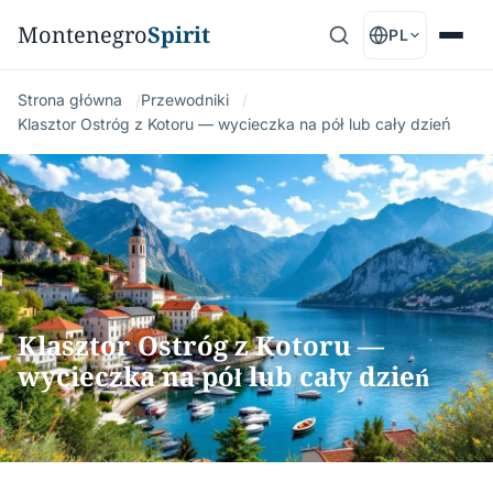
Montenegro
Spirit
PL
Strona główna
Przewodniki
Klasztor Ostróg z Kotoru — wycieczka na pół lub cały dzień
Klasztor Ostróg z Kotoru —
wycieczka na pół lub cały dzień