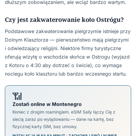
dłuższym zobowiązaniem, ale wciąż bardzo wartym.
Czy jest zakwaterowanie koło Ostrógu?
Podstawowe zakwaterowanie pielgrzymie istnieje przy
Dolnym Klasztorze — pierwszeństwo mają pielgrzymi
i odwiedzający religijni. Niektóre firmy turystyczne
oferują wizytę o wschodzie słońca w Ostrogu (wyjazd
z Kotoru o 4:30 aby dotrzeć o świcie), co wymaga
noclegu koło klasztoru lub bardzo wczesnego startu.
📶
Zostań online w Montenegro
Koniec z drogim roamingiem. eSIM Saily łączy Cię z
siecią zaraz po wylądowaniu — dane na kartę, bez
fizycznej karty SIM, bez umowy.
INSTALACJA W KILKA MINUT · ZACHOWAJ SWÓJ NUMER