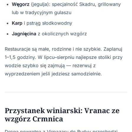
Węgorz
(jegulja): specjalność Skadru, grillowany
lub w tradycyjnym gulaszu
Karp
i pstrąg słodkowodny
Jagnięcina
z okolicznych wzgórz
Restauracje są małe, rodzinne i nie szybkie. Zaplanuj
1–1,5 godziny. W lipcu–sierpniu najlepsze stoliki przy
wodzie szybko się zajmują — rezerwuj z
wyprzedzeniem jeśli jedziesz samodzielnie.
Przystanek winiarski: Vranac ze
wzgórz Crmnica
Droga powrotna z Virpazaru do Budvy przechodzi