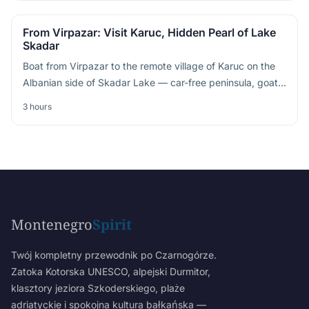
From Virpazar: Visit Karuc, Hidden Pearl of Lake
Skadar
Boat from Virpazar to the remote village of Karuc on the
Albanian side of Skadar Lake — car-free peninsula, goat
cheese and fresh fish
3 hours
Montenegro
Spirit
Twój kompletny przewodnik po Czarnogórze.
Zatoka Kotorska UNESCO, alpejski Durmitor,
klasztory jeziora Szkoderskiego, plaże
adriatyckie i spokojna kultura bałkańska —