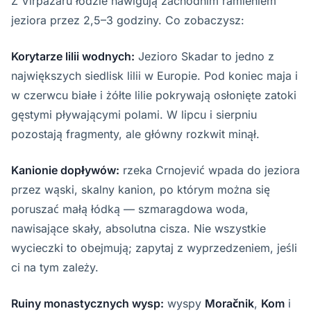
Z Virpazaru łodzie nawigują zachodnim ramieniem
jeziora przez 2,5–3 godziny. Co zobaczysz:
Korytarze lilii wodnych:
Jezioro Skadar to jedno z
największych siedlisk lilii w Europie. Pod koniec maja i
w czerwcu białe i żółte lilie pokrywają osłonięte zatoki
gęstymi pływającymi polami. W lipcu i sierpniu
pozostają fragmenty, ale główny rozkwit minął.
Kanionie dopływów:
rzeka Crnojević wpada do jeziora
przez wąski, skalny kanion, po którym można się
poruszać małą łódką — szmaragdowa woda,
nawisające skały, absolutna cisza. Nie wszystkie
wycieczki to obejmują; zapytaj z wyprzedzeniem, jeśli
ci na tym zależy.
Ruiny monastycznych wysp:
wyspy
Moračnik
,
Kom
i