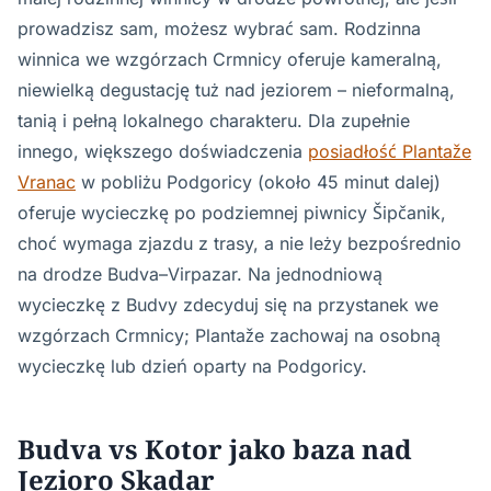
prowadzisz sam, możesz wybrać sam. Rodzinna
winnica we wzgórzach Crmnicy oferuje kameralną,
niewielką degustację tuż nad jeziorem – nieformalną,
tanią i pełną lokalnego charakteru. Dla zupełnie
innego, większego doświadczenia
posiadłość Plantaže
Vranac
w pobliżu Podgoricy (około 45 minut dalej)
oferuje wycieczkę po podziemnej piwnicy Šipčanik,
choć wymaga zjazdu z trasy, a nie leży bezpośrednio
na drodze Budva–Virpazar. Na jednodniową
wycieczkę z Budvy zdecyduj się na przystanek we
wzgórzach Crmnicy; Plantaže zachowaj na osobną
wycieczkę lub dzień oparty na Podgoricy.
Budva vs Kotor jako baza nad
Jezioro Skadar