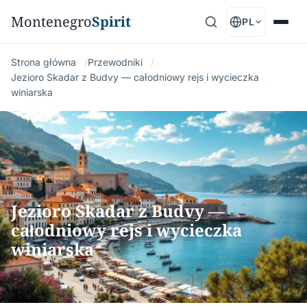
Montenegro
Spirit
PL
Strona główna
Przewodniki
Jezioro Skadar z Budvy — całodniowy rejs i wycieczka
winiarska
Jezioro Skadar z Budvy —
całodniowy rejs i wycieczka
winiarska