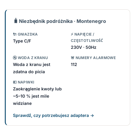
🧳
Niezbędnik podróżnika · Montenegro
🔌 GNIAZDKA
⚡ NAPIĘCIE /
Type C/F
CZĘSTOTLIWOŚĆ
230V · 50Hz
🚰 WODA Z KRANU
🚨 NUMERY ALARMOWE
Woda z kranu jest
112
zdatna do picia
💶 NAPIWKI
Zaokrąglenie kwoty lub
~5–10 % jest mile
widziane
Sprawdź, czy potrzebujesz adaptera →