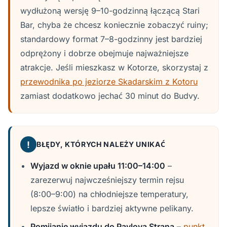
wydłużoną wersję 9–10-godzinną łączącą Stari
Bar, chyba że chcesz koniecznie zobaczyć ruiny;
standardowy format 7–8-godzinny jest bardziej
odprężony i dobrze obejmuje najważniejsze
atrakcje. Jeśli mieszkasz w Kotorze, skorzystaj z
przewodnika po jeziorze Skadarskim z Kotoru
zamiast dodatkowo jechać 30 minut do Budvy.
!
BŁĘDY, KTÓRYCH NALEŻY UNIKAĆ
Wyjazd w oknie upału 11:00–14:00
–
zarezerwuj najwcześniejszy termin rejsu
(8:00–9:00) na chłodniejsze temperatury,
lepsze światło i bardziej aktywne pelikany.
Pomijanie wyjazdu do Pavlova Strana
–
punkt