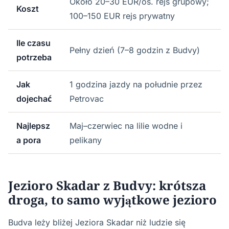
Około 20–30 EUR/os. rejs grupowy;
Koszt
100–150 EUR rejs prywatny
Ile czasu
Pełny dzień (7–8 godzin z Budvy)
potrzeba
Jak
1 godzina jazdy na południe przez
dojechać
Petrovac
Najlepsz
Maj–czerwiec na lilie wodne i
a pora
pelikany
Jezioro Skadar z Budvy: krótsza
droga, to samo wyjątkowe jezioro
Budva leży bliżej Jeziora Skadar niż ludzie się