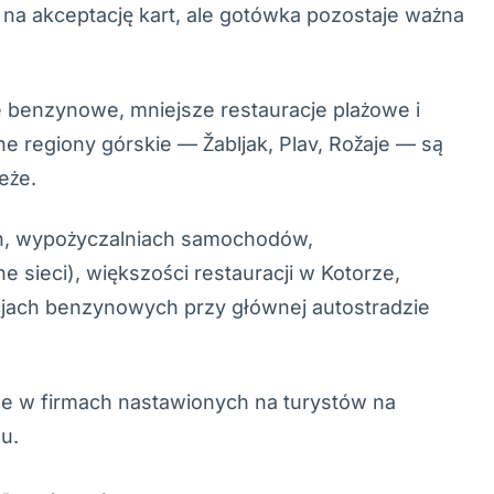
na akceptację kart, ale gotówka pozostaje ważna
e benzynowe, mniejsze restauracje plażowe i
cne regiony górskie — Žabljak, Plav, Rožaje — są
eże.
h, wypożyczalniach samochodów,
e sieci), większości restauracji w Kotorze,
acjach benzynowych przy głównej autostradzie
e w firmach nastawionych na turystów na
u.