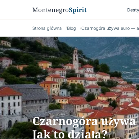
Montenegro
Spirit
Desty
Strona główna
Blog
Czarnogóra używa euro — ale
Czarnogóra używa e
Jak to działa?