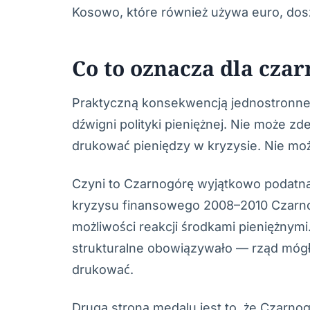
Kosowo, które również używa euro, dosz
Co to oznacza dla cza
Praktyczną konsekwencją jednostronnej 
dźwigni polityki pieniężnej. Nie może z
drukować pieniędzy w kryzysie. Nie m
Czyni to Czarnogórę wyjątkowo podatn
kryzysu finansowego 2008–2010 Czarn
możliwości reakcji środkami pieniężnym
strukturalne obowiązywało — rząd mógł 
drukować.
Drugą stroną medalu jest to, że Czarn