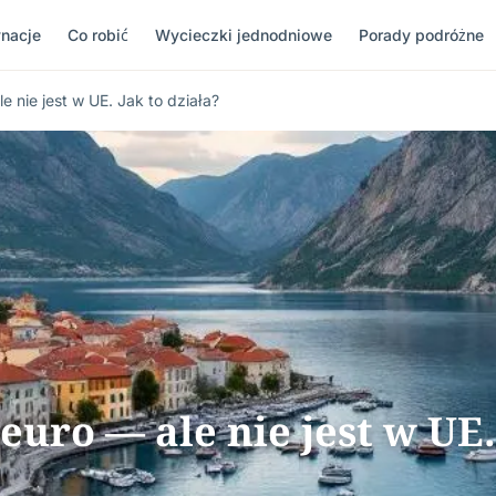
nacje
Co robić
Wycieczki jednodniowe
Porady podróżne
 nie jest w UE. Jak to działa?
uro — ale nie jest w UE.