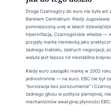
Droga Czarnogóry do euro nie była ani
Bankiem Centralnym. Kiedy Jugosławia r
pomniejszoną unię w latach dziewięćdzie
hiperinflacją. Czarnogórskie władze — 
przyjęły markę niemiecką jako praktycz
żadnego traktatu, żadnych negocjacji, p
waluta jest lepsza niż niestabilna krajow
Kiedy euro zastąpiło markę w 2002 ro
jednostronnie — na euro. EBC nie był z
“euroizacja bez porozumienia” i Czarnog
żadnego głosu w polityce pieniężnej, ni
mechanizmów awaryjnej płynności EBC