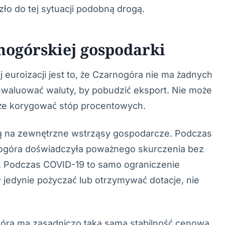
ło do tej sytuacji podobną drogą.
rnogórskiej gospodarki
euroizacji jest to, że Czarnogóra nie ma żadnych
dewaluować waluty, by pobudzić eksport. Nie może
oże korygować stóp procentowych.
ą na zewnętrzne wstrząsy gospodarcze. Podczas
ogóra doświadczyła poważnego skurczenia bez
i. Podczas COVID-19 to samo ograniczenie
jedynie pożyczać lub otrzymywać dotacje, nie
ogóra ma zasadniczo taką samą stabilność cenową