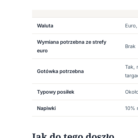
Waluta
Euro,
Wymiana potrzebna ze strefy
Brak
euro
Tak, 
Gotówka potrzebna
targa
Typowy posiłek
Około
Napiwki
10% 
Jak do tego doszło