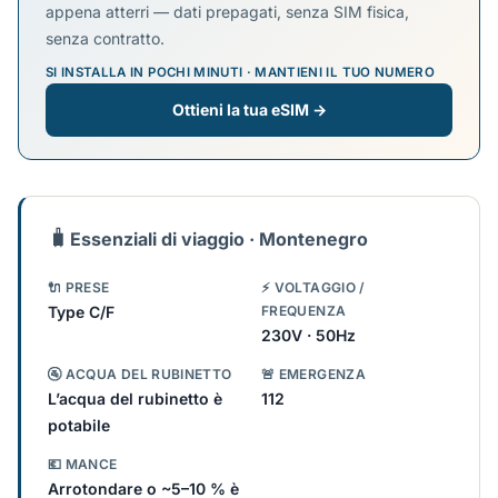
appena atterri — dati prepagati, senza SIM fisica,
senza contratto.
SI INSTALLA IN POCHI MINUTI · MANTIENI IL TUO NUMERO
Ottieni la tua eSIM →
🧳
Essenziali di viaggio · Montenegro
🔌 PRESE
⚡ VOLTAGGIO /
Type C/F
FREQUENZA
230V · 50Hz
🚰 ACQUA DEL RUBINETTO
🚨 EMERGENZA
L’acqua del rubinetto è
112
potabile
💶 MANCE
Arrotondare o ~5–10 % è