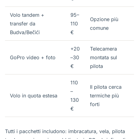
Volo tandem +
95–
Opzione più
transfer da
110
comune
Budva/Bečići
€
+20
Telecamera
GoPro video + foto
–30
montata sul
€
pilota
110
Il pilota cerca
–
Volo in quota estesa
termiche più
130
forti
€
Tutti i pacchetti includono: imbracatura, vela, pilota