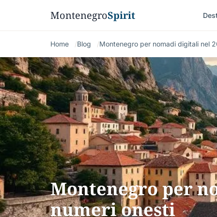
Montenegro
Spirit
Dest
Home
Blog
Montenegro per nomadi digitali nel 2
Montenegro per nom
numeri onesti