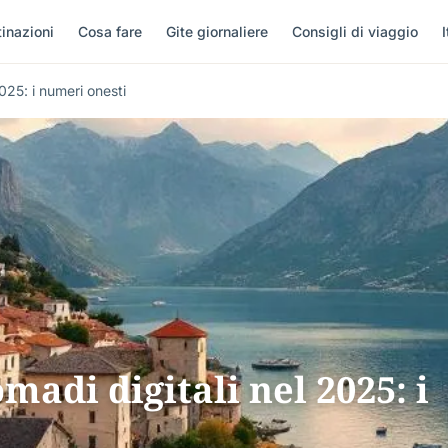
inazioni
Cosa fare
Gite giornaliere
Consigli di viaggio
I
025: i numeri onesti
adi digitali nel 2025: i