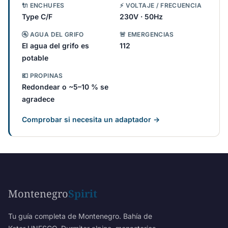
🔌 ENCHUFES
⚡ VOLTAJE / FRECUENCIA
Type C/F
230V · 50Hz
🚰 AGUA DEL GRIFO
🚨 EMERGENCIAS
El agua del grifo es
112
potable
💶 PROPINAS
Redondear o ~5–10 % se
agradece
Comprobar si necesita un adaptador →
Montenegro
Spirit
Tu guía completa de Montenegro. Bahía de