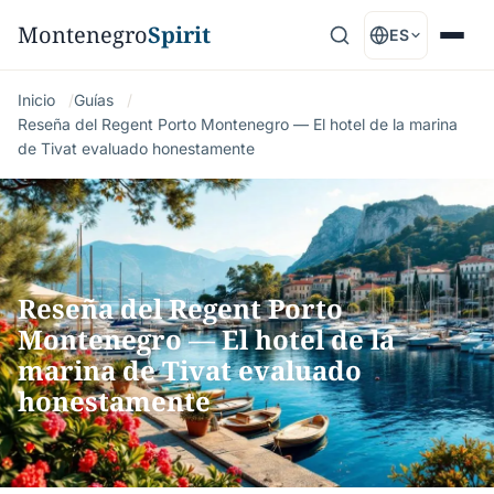
Montenegro
Spirit
ES
Inicio
Guías
Reseña del Regent Porto Montenegro — El hotel de la marina
de Tivat evaluado honestamente
Reseña del Regent Porto
Montenegro — El hotel de la
marina de Tivat evaluado
honestamente