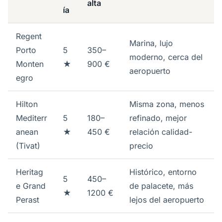
alta
ía
Regent
Marina, lujo
Porto
5
350–
moderno, cerca del
Monten
★
900 €
aeropuerto
egro
Hilton
Misma zona, menos
Mediterr
5
180–
refinado, mejor
anean
★
450 €
relación calidad-
(Tivat)
precio
Heritag
Histórico, entorno
5
450–
e Grand
de palacete, más
★
1200 €
Perast
lejos del aeropuerto