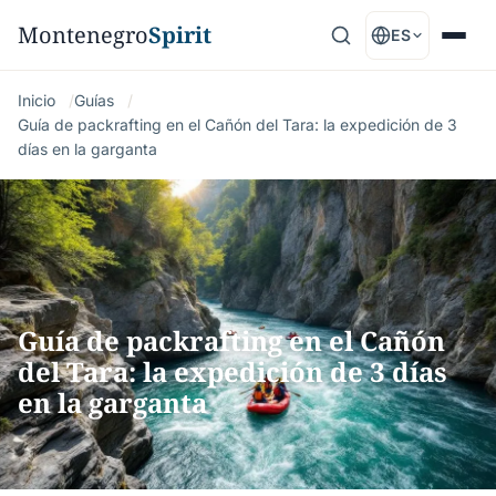
Montenegro
Spirit
ES
Inicio
Guías
Guía de packrafting en el Cañón del Tara: la expedición de 3
días en la garganta
Guía de packrafting en el Cañón
del Tara: la expedición de 3 días
en la garganta