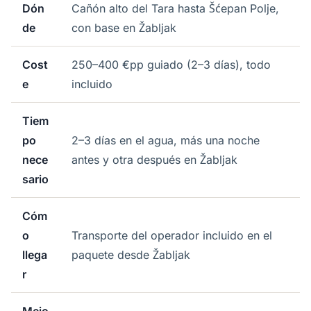
Dón
Cañón alto del Tara hasta Šćepan Polje,
de
con base en Žabljak
Cost
250–400 €pp guiado (2–3 días), todo
e
incluido
Tiem
po
2–3 días en el agua, más una noche
nece
antes y otra después en Žabljak
sario
Cóm
o
Transporte del operador incluido en el
llega
paquete desde Žabljak
r