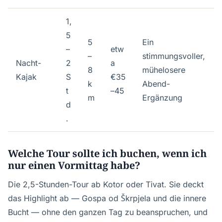
1,
5
5
Ein
–
etw
–
stimmungsvoller,
Nacht-
2
a
8
mühelosere
Kajak
S
€35
k
Abend-
t
–45
m
Ergänzung
d
.
Welche Tour sollte ich buchen, wenn ich
nur einen Vormittag habe?
Die 2,5-Stunden-Tour ab Kotor oder Tivat. Sie deckt
das Highlight ab — Gospa od Škrpjela und die innere
Bucht — ohne den ganzen Tag zu beanspruchen, und