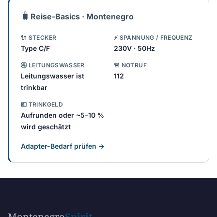
🧳
Reise-Basics · Montenegro
🔌 STECKER
⚡ SPANNUNG / FREQUENZ
Type C/F
230V · 50Hz
🚰 LEITUNGSWASSER
🚨 NOTRUF
Leitungswasser ist
112
trinkbar
💶 TRINKGELD
Aufrunden oder ~5–10 %
wird geschätzt
Adapter-Bedarf prüfen →
Montenegro
Spirit