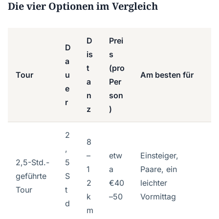
Die vier Optionen im Vergleich
D
Prei
D
is
s
a
t
(pro
Tour
u
Am besten für
a
Per
e
n
son
r
z
)
2
8
,
–
etw
Einsteiger,
2,5-Std.-
5
1
a
Paare, ein
geführte
S
2
€40
leichter
Tour
t
k
–50
Vormittag
d
m
.