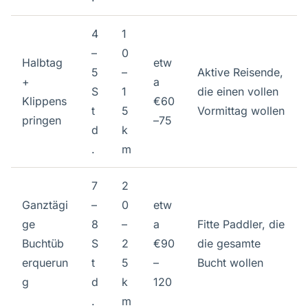
4
1
–
0
Halbtag
etw
5
–
Aktive Reisende,
+
a
S
1
die einen vollen
Klippens
€60
t
5
Vormittag wollen
pringen
–75
d
k
.
m
7
2
Ganztägi
–
0
etw
ge
8
–
a
Fitte Paddler, die
Buchtüb
S
2
€90
die gesamte
erquerun
t
5
–
Bucht wollen
g
d
k
120
.
m