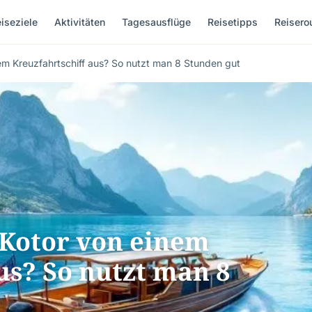
iseziele
Aktivitäten
Tagesausflüge
Reisetipps
Reisero
em Kreuzfahrtschiff aus? So nutzt man 8 Stunden gut
 Kotor von einem
us? So nutzt man 8