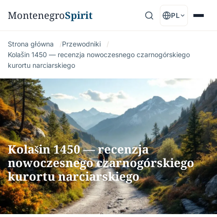
Montenegro
Spirit
PL
Strona główna
Przewodniki
Kolašin 1450 — recenzja nowoczesnego czarnogórskiego
kurortu narciarskiego
Kolašin 1450 — recenzja
nowoczesnego czarnogórskiego
kurortu narciarskiego