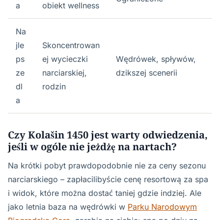
a
obiekt wellness
Na
jle
Skoncentrowan
ps
ej wycieczki
Wędrówek, spływów,
ze
narciarskiej,
dzikszej scenerii
dl
rodzin
a
Czy Kolašin 1450 jest warty odwiedzenia,
jeśli w ogóle nie jeżdżę na nartach?
Na krótki pobyt prawdopodobnie nie za ceny sezonu
narciarskiego – zapłacilibyście cenę resortową za spa
i widok, które można dostać taniej gdzie indziej. Ale
jako letnia baza na wędrówki w
Parku Narodowym