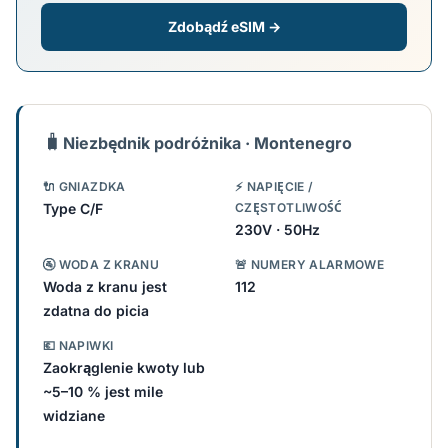
Zdobądź eSIM →
🧳
Niezbędnik podróżnika · Montenegro
🔌 GNIAZDKA
⚡ NAPIĘCIE /
Type C/F
CZĘSTOTLIWOŚĆ
230V · 50Hz
🚰 WODA Z KRANU
🚨 NUMERY ALARMOWE
Woda z kranu jest
112
zdatna do picia
💶 NAPIWKI
Zaokrąglenie kwoty lub
~5–10 % jest mile
widziane