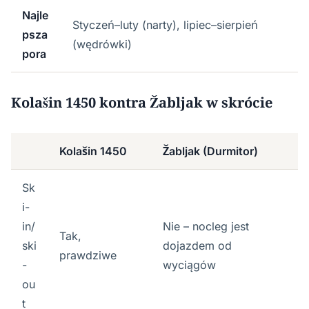
Najle
Styczeń–luty (narty), lipiec–sierpień
psza
(wędrówki)
pora
Kolašin 1450 kontra Žabljak w skrócie
Kolašin 1450
Žabljak (Durmitor)
Sk
i-
in/
Nie – nocleg jest
Tak,
ski
dojazdem od
prawdziwe
-
wyciągów
ou
t