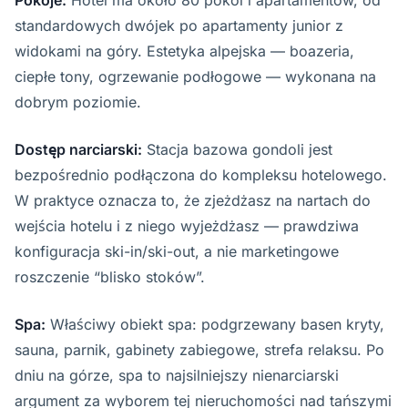
Pokoje:
Hotel ma około 80 pokoi i apartamentów, od
standardowych dwójek po apartamenty junior z
widokami na góry. Estetyka alpejska — boazeria,
ciepłe tony, ogrzewanie podłogowe — wykonana na
dobrym poziomie.
Dostęp narciarski:
Stacja bazowa gondoli jest
bezpośrednio podłączona do kompleksu hotelowego.
W praktyce oznacza to, że zjeżdżasz na nartach do
wejścia hotelu i z niego wyjeżdżasz — prawdziwa
konfiguracja ski-in/ski-out, a nie marketingowe
roszczenie “blisko stoków”.
Spa:
Właściwy obiekt spa: podgrzewany basen kryty,
sauna, parnik, gabinety zabiegowe, strefa relaksu. Po
dniu na górze, spa to najsilniejszy nienarciarski
argument za wyborem tej nieruchomości nad tańszymi