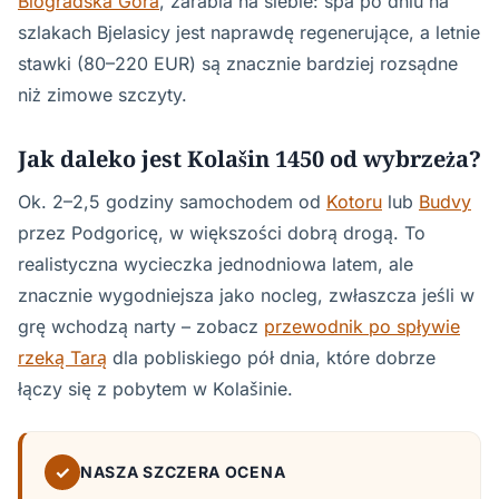
Biogradska Gora
, zarabia na siebie: spa po dniu na
szlakach Bjelasicy jest naprawdę regenerujące, a letnie
stawki (80–220 EUR) są znacznie bardziej rozsądne
niż zimowe szczyty.
Jak daleko jest Kolašin 1450 od wybrzeża?
Ok. 2–2,5 godziny samochodem od
Kotoru
lub
Budvy
przez Podgoricę, w większości dobrą drogą. To
realistyczna wycieczka jednodniowa latem, ale
znacznie wygodniejsza jako nocleg, zwłaszcza jeśli w
grę wchodzą narty – zobacz
przewodnik po spływie
rzeką Tarą
dla pobliskiego pół dnia, które dobrze
łączy się z pobytem w Kolašinie.
✓
NASZA SZCZERA OCENA