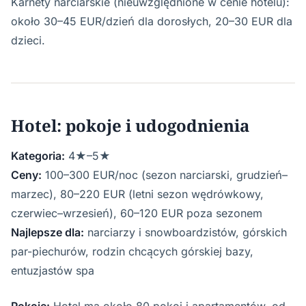
Karnety narciarskie (nieuwzględnione w cenie hotelu):
około 30–45 EUR/dzień dla dorosłych, 20–30 EUR dla
dzieci.
Hotel: pokoje i udogodnienia
Kategoria:
4★–5★
Ceny:
100–300 EUR/noc (sezon narciarski, grudzień–
marzec), 80–220 EUR (letni sezon wędrówkowy,
czerwiec–wrzesień), 60–120 EUR poza sezonem
Najlepsze dla:
narciarzy i snowboardzistów, górskich
par-piechurów, rodzin chcących górskiej bazy,
entuzjastów spa