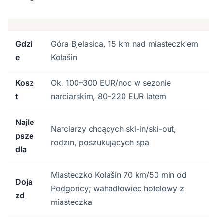
Gdzi
Góra Bjelasica, 15 km nad miasteczkiem
e
Kolašin
Kosz
Ok. 100–300 EUR/noc w sezonie
t
narciarskim, 80–220 EUR latem
Najle
Narciarzy chcących ski-in/ski-out,
psze
rodzin, poszukujących spa
dla
Miasteczko Kolašin 70 km/50 min od
Doja
Podgoricy; wahadłowiec hotelowy z
zd
miasteczka